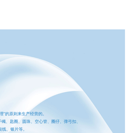
理”的原则来生产经营的。
手镯、匙圈、圆珠、空心管、圈仔、弹弓扣、
银线、银片等。