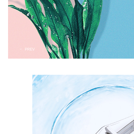
<
PREV
|
NEXT
>