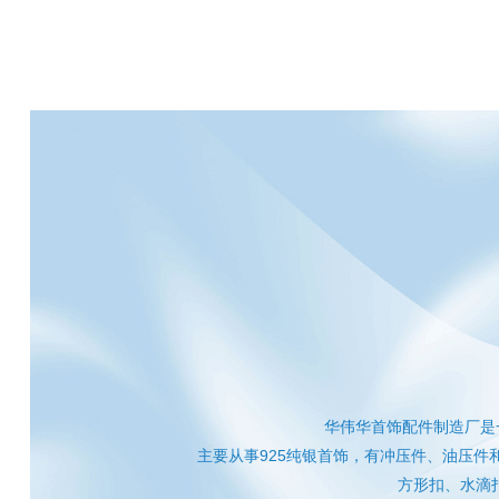
华伟华首饰配件制造厂是
主要从事925纯银首饰，有冲压件、油压
方形扣、水滴