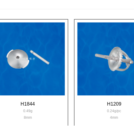
H1844
H1209
0.49g
0.24g/pc
8mm
4mm