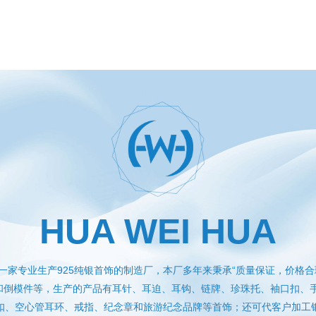
HUA WEI HUA
一家专业生产925纯银首饰的制造厂，本厂多年来秉承“质量保证，价格合
件和倒模件等，生产的产品有耳针、耳迫、耳钩、链牌、珍珠托、袖口扣、
扣、空心管耳环、戒指、纪念章和旅游纪念品牌等首饰；还可代客户加工