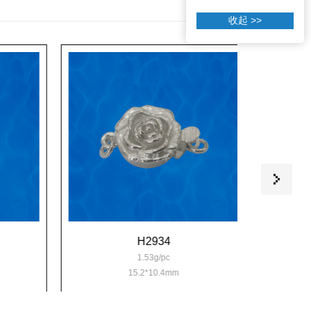
收起 >>
H2934
1.53g/pc
15.2*10.4mm