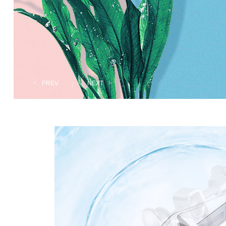
<
PREV
|
NEXT
>