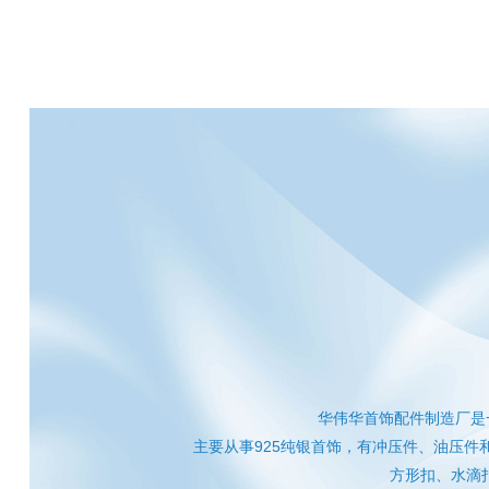
华伟华首饰配件制造厂是
主要从事925纯银首饰，有冲压件、油压
方形扣、水滴