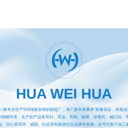
HUA WEI HUA
一家专业生产925纯银首饰的制造厂，本厂多年来秉承“质量保证，价格合
件和倒模件等，生产的产品有耳针、耳迫、耳钩、链牌、珍珠托、袖口扣、
扣、空心管耳环、戒指、纪念章和旅游纪念品牌等首饰；还可代客户加工