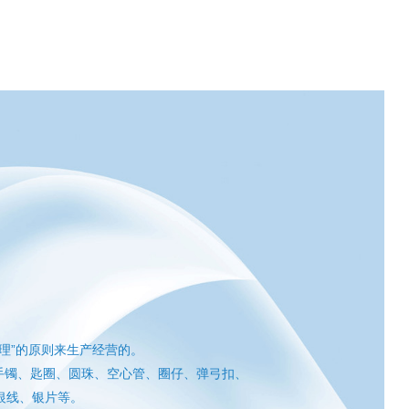
理”的原则来生产经营的。
手镯、匙圈、圆珠、空心管、圈仔、弹弓扣、
银线、银片等。