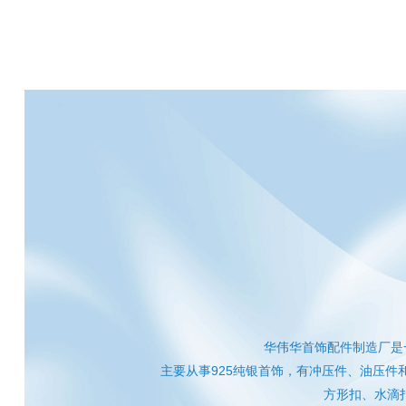
华伟华首饰配件制造厂是
主要从事925纯银首饰，有冲压件、油压
方形扣、水滴