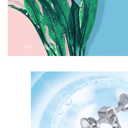
<
PREV
|
NEXT
>