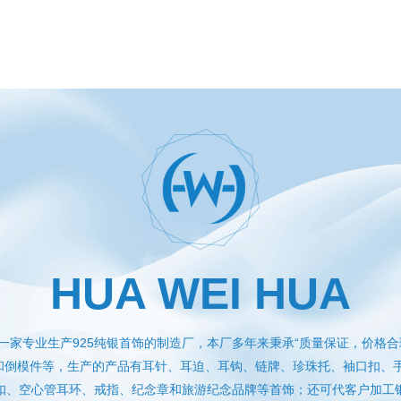
HUA WEI HUA
一家专业生产925纯银首饰的制造厂，本厂多年来秉承“质量保证，价格合
件和倒模件等，生产的产品有耳针、耳迫、耳钩、链牌、珍珠托、袖口扣、
扣、空心管耳环、戒指、纪念章和旅游纪念品牌等首饰；还可代客户加工