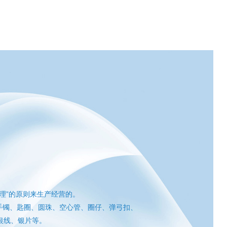
理”的原则来生产经营的。
手镯、匙圈、圆珠、空心管、圈仔、弹弓扣、
银线、银片等。