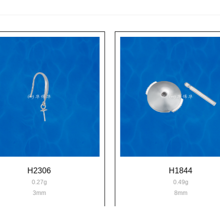
H2306
H1844
0.27g
0.49g
3mm
8mm