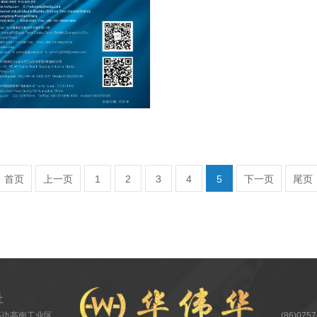
首页
上一页
1
2
3
4
5
下一页
尾页
址
高边高南工业区
(86)075