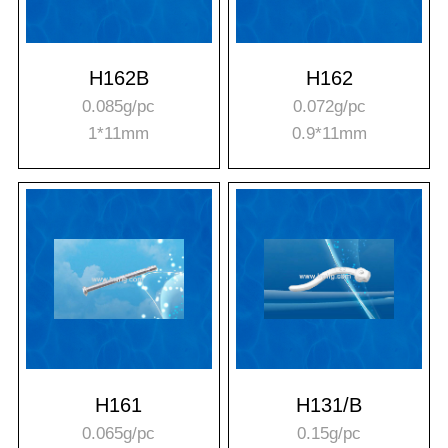
H162B
H162
0.085g/pc
0.072g/pc
1*11mm
0.9*11mm
H161
H131/B
0.065g/pc
0.15g/pc