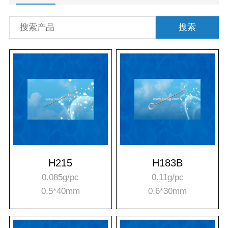
搜索
H215
H183B
0.085g/pc
0.11g/pc
0.5*40mm
0.6*30mm