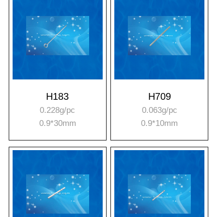
H183
H709
0.228g/pc
0.063g/pc
0.9*30mm
0.9*10mm