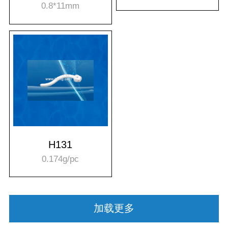
0.8*11mm
H131
0.174g/pc
加载更多