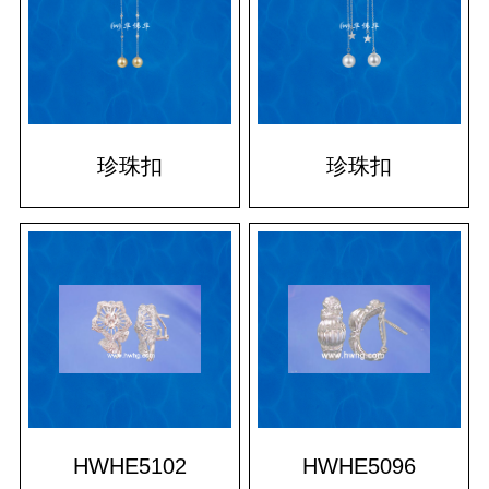
珍珠扣
珍珠扣
HWHE5102
HWHE5096