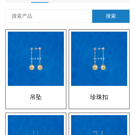
搜索
吊坠
珍珠扣