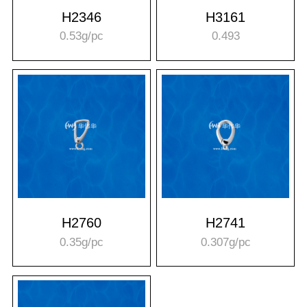
H2346
H3161
0.53g/pc
0.493
H2760
H2741
0.35g/pc
0.307g/pc