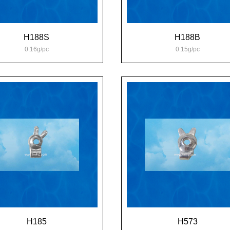
H188S
H188B
0.16g/pc
0.15g/pc
H185
H573