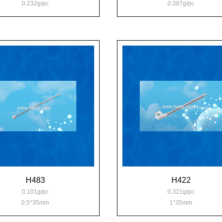
0.232g/pc
0.387g/pc
H483
H422
0.101g/pc
0.321g/pc
0.5*35mm
1*35mm