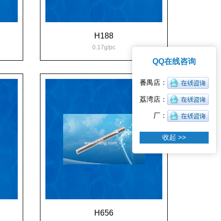
H188
0.17g/pc
QQ在线咨询
收起 >>
H656