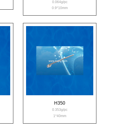
0.064g/pc
0.9*10mm
H350
0.353g/pc
1*40mm